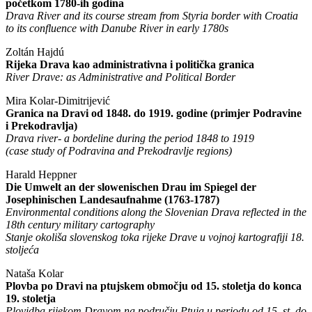
početkom 1780-ih godina
Drava River and its course stream from Styria border with Croatia
to its confluence with Danube River in early 1780s
Zoltán Hajdú
Rijeka Drava kao administrativna i politička granica
River Drave: as Administrative and Political Border
Mira Kolar-Dimitrijević
Granica na Dravi od 1848. do 1919. godine (primjer Podravine
i Prekodravlja)
Drava river- a bordeline during the period 1848 to 1919
(case study of Podravina and Prekodravlje regions)
Harald Heppner
Die Umwelt an der slowenischen Drau im Spiegel der
Josephinischen Landesaufnahme (1763-1787)
Environmental conditions along the Slovenian Drava reflected in the
18th century military cartography
Stanje okoliša slovenskog toka rijeke Drave u vojnoj kartografiji 18.
stoljeća
Nataša Kolar
Plovba po Dravi na ptujskem območju od 15. stoletja do konca
19. stoletja
Plovidba rijekom Dravom na području Ptuja u periodu od 15. st. do