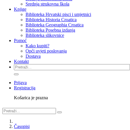
Srednja strukovna škola
Knjige
Biblioteka Hrvatski pisci i umjetnici
Biblioteka Historia Croatica
Biblioteka Geographia Croatica
Biblioteka Posebna izdanja
Biblioteka slikovnice
Pomoć
Kako kupiti?
Opći uvjeti poslovanja
Dostava
Kontakt
Prijava
Registracija
Košarica je prazna
Časopisi