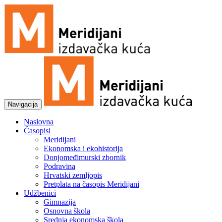
Navigacija
Naslovna
Časopisi
Meridijani
Ekonomska i ekohistorija
Donjomeđimurski zbornik
Podravina
Hrvatski zemljopis
Pretplata na časopis Meridijani
Udžbenici
Gimnazija
Osnovna škola
Srednja ekonomska škola