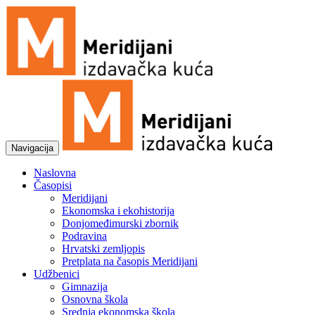
Navigacija
Naslovna
Časopisi
Meridijani
Ekonomska i ekohistorija
Donjomeđimurski zbornik
Podravina
Hrvatski zemljopis
Pretplata na časopis Meridijani
Udžbenici
Gimnazija
Osnovna škola
Srednja ekonomska škola