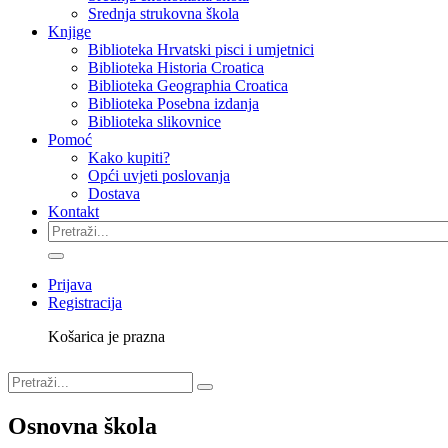
Srednja strukovna škola
Knjige
Biblioteka Hrvatski pisci i umjetnici
Biblioteka Historia Croatica
Biblioteka Geographia Croatica
Biblioteka Posebna izdanja
Biblioteka slikovnice
Pomoć
Kako kupiti?
Opći uvjeti poslovanja
Dostava
Kontakt
Prijava
Registracija
Košarica je prazna
Osnovna škola