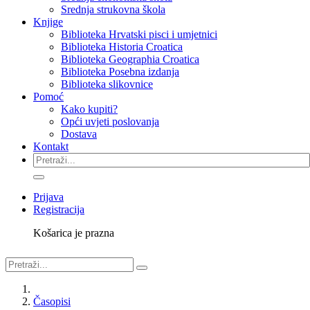
Srednja strukovna škola
Knjige
Biblioteka Hrvatski pisci i umjetnici
Biblioteka Historia Croatica
Biblioteka Geographia Croatica
Biblioteka Posebna izdanja
Biblioteka slikovnice
Pomoć
Kako kupiti?
Opći uvjeti poslovanja
Dostava
Kontakt
Prijava
Registracija
Košarica je prazna
Časopisi