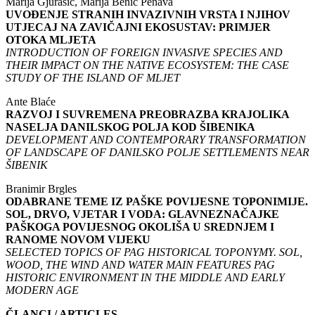
Marija Gjurašić, Marija Benić Penava
UVOĐENJE STRANIH INVAZIVNIH VRSTA I NJIHOV
UTJECAJ NA ZAVIČAJNI EKOSUSTAV: PRIMJER
OTOKA MLJETA
INTRODUCTION OF FOREIGN INVASIVE SPECIES AND
THEIR IMPACT ON THE NATIVE ECOSYSTEM: THE CASE
STUDY OF THE ISLAND OF MLJET
Ante Blaće
RAZVOJ I SUVREMENA PREOBRAZBA KRAJOLIKA
NASELJA DANILSKOG POLJA KOD ŠIBENIKA
DEVELOPMENT AND CONTEMPORARY TRANSFORMATION
OF LANDSCAPE OF DANILSKO POLJE SETTLEMENTS NEAR
ŠIBENIK
Branimir Brgles
ODABRANE TEME IZ PAŠKE POVIJESNE TOPONIMIJE.
SOL, DRVO, VJETAR I VODA: GLAVNEZNAČAJKE
PAŠKOGA POVIJESNOG OKOLIŠA U SREDNJEM I
RANOME NOVOM VIJEKU
SELECTED TOPICS OF PAG HISTORICAL TOPONYMY. SOL,
WOOD, THE WIND AND WATER MAIN FEATURES PAG
HISTORIC ENVIRONMENT IN THE MIDDLE AND EARLY
MODERN AGE
ČLANCI / ARTICLES