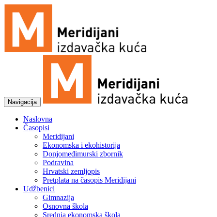
Navigacija
Naslovna
Časopisi
Meridijani
Ekonomska i ekohistorija
Donjomeđimurski zbornik
Podravina
Hrvatski zemljopis
Pretplata na časopis Meridijani
Udžbenici
Gimnazija
Osnovna škola
Srednja ekonomska škola