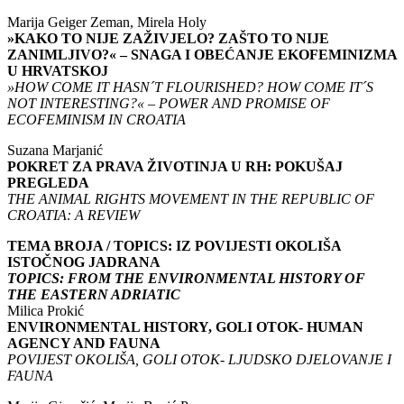
Marija Geiger Zeman, Mirela Holy
»KAKO TO NIJE ZAŽIVJELO? ZAŠTO TO NIJE
ZANIMLJIVO?« – SNAGA I OBEĆANJE EKOFEMINIZMA
U HRVATSKOJ
»HOW COME IT HASN´T FLOURISHED? HOW COME IT´S
NOT INTERESTING?« – POWER AND PROMISE OF
ECOFEMINISM IN CROATIA
Suzana Marjanić
POKRET ZA PRAVA ŽIVOTINJA U RH: POKUŠAJ
PREGLEDA
THE ANIMAL RIGHTS MOVEMENT IN THE REPUBLIC OF
CROATIA: A REVIEW
TEMA BROJA / TOPICS: IZ POVIJESTI OKOLIŠA
ISTOČNOG JADRANA
TOPICS: FROM THE ENVIRONMENTAL HISTORY OF
THE EASTERN ADRIATIC
Milica Prokić
ENVIRONMENTAL HISTORY, GOLI OTOK- HUMAN
AGENCY AND FAUNA
POVIJEST OKOLIŠA, GOLI OTOK- LJUDSKO DJELOVANJE I
FAUNA