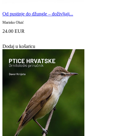
Od pustinje do džungle – doživljaji...
Marinko Oluić
24.00 EUR
Dodaj u košaricu