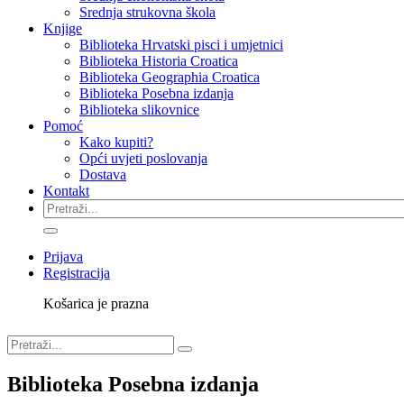
Srednja strukovna škola
Knjige
Biblioteka Hrvatski pisci i umjetnici
Biblioteka Historia Croatica
Biblioteka Geographia Croatica
Biblioteka Posebna izdanja
Biblioteka slikovnice
Pomoć
Kako kupiti?
Opći uvjeti poslovanja
Dostava
Kontakt
Prijava
Registracija
Košarica je prazna
Biblioteka Posebna izdanja