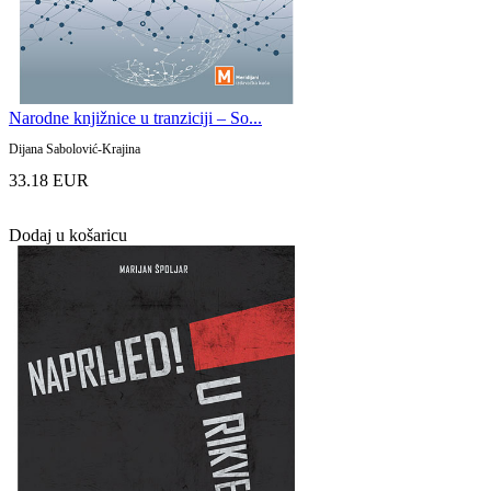
Narodne knjižnice u tranziciji – So...
Dijana Sabolović-Krajina
33.18 EUR
Dodaj u košaricu