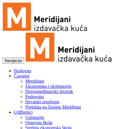
Navigacija
Naslovna
Časopisi
Meridijani
Ekonomska i ekohistorija
Donjomeđimurski zbornik
Podravina
Hrvatski zemljopis
Pretplata na časopis Meridijani
Udžbenici
Gimnazija
Osnovna škola
Srednja ekonomska škola