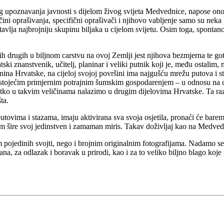
poznavanja javnosti s dijelom živog svijeta Medvednice, napose onog di
ačini oprašivanja, specifični oprašivači i njihovo vabljenje samo su nek
vlja najbrojniju skupinu biljaka u cijelom svijetu. Osim toga, spontan
h drugih u biljnom carstvu na ovoj Zemlji jest njihova bezmjerna te got
ski znanstvenik, učitelj, planinar i veliki putnik koji je, među ostal
nina Hrvatske, na cijeloj svojoj površini ima najgušću mrežu putova i 
postojećim primjernim potrajnim šumskim gospodarenjem – u odnosu na c
etko u takvim veličinama nalazimo u drugim dijelovima Hrvatske. Ta raz
šta.
vima i stazama, imaju aktivirana sva svoja osjetila, pronaći će barem 
mom šire svoj jedinstven i zamaman miris. Takav doživljaj kao na Medved
pojedinih svojti, nego i brojnim originalnim fotografijama. Nadamo se k
čana, za odlazak i boravak u prirodi, kao i za to veliko biljno blago koje