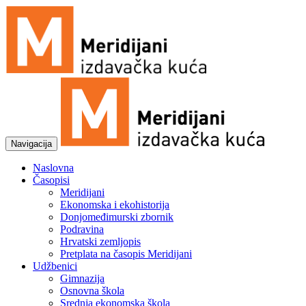
Navigacija
Naslovna
Časopisi
Meridijani
Ekonomska i ekohistorija
Donjomeđimurski zbornik
Podravina
Hrvatski zemljopis
Pretplata na časopis Meridijani
Udžbenici
Gimnazija
Osnovna škola
Srednja ekonomska škola