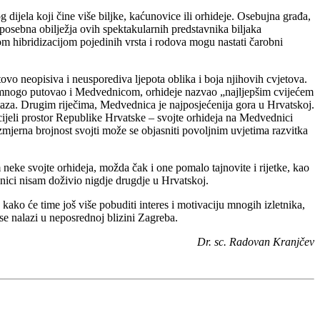
jela koji čine više biljke, kaćunovice ili orhideje. Osebujna građa,
a posebna obilježja ovih spektakularnih predstavnika biljaka
om hibridizacijom pojedinih vrsta i rodova mogu nastati čarobni
ovo neopisiva i neusporediva ljepota oblika i boja njihovih cvjetova.
im, mnogo putovao i Medvednicom, orhideje nazvao „najljepšim cvijećem
staza. Drugim riječima, Medvednica je najposjećenija gora u Hrvatskoj.
ijeli prostor Republike Hrvatske – svojte orhideja na Medvednici
mjerna brojnost svojti može se objasniti povoljnim uvjetima razvitka
neke svojte orhideja, možda čak i one pomalo tajnovite i rijetke, kao
nici nisam doživio nigdje drugdje u Hrvatskoj.
ako će time još više pobuditi interes i motivaciju mnogih izletnika,
 se nalazi u neposrednoj blizini Zagreba.
Dr. sc. Radovan Kranjčev