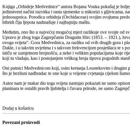
Knjiga „Orhideje Medvednice“ autora Bojana Vouka pokušaj je boljeg u
jedinstveni načini razvitka i rasta sjemenke u mikorizi s gljivicama, n
jednosupnica. Porodica orhideja (Orchidaceae) svojim svojtama predsta
hibridi čija ljepota nadmašuje i najbujniju maštu.
Međutim, ono što u najvećoj mogućoj mjeri razlikuje ove svojte od svi
Upravo je zbog toga Zagrepčanin Dragutin Hirc (1853. – 1921.), hrvat
ovoga svijeta“. Gora Medvednica, za razliku od svih drugih gora i pla
Dakle, i u takvim uvjetima i s takvom frekvencijom posjetilaca te s 
ističu se zamjetnom brojnošću, a neke i velikim populacijama koje rij
koji tu vladaju, kao i postojanjem velikog broja tipova pogodnih stani
Oni putnici Medvednicom koji, osim kretanja Leustekovim i drugim puto
što je bezlisni nadbradac te one koje u vrijeme cvjetanja cijelom šu
Autor nam je makar dio toga svijeta nastojao pokazati ne samo opisom 
planinara te ostalih pravih ljubitelja i čuvara prirode, ne samo Zagrep
Dodaj u košaricu
Povezani proizvodi