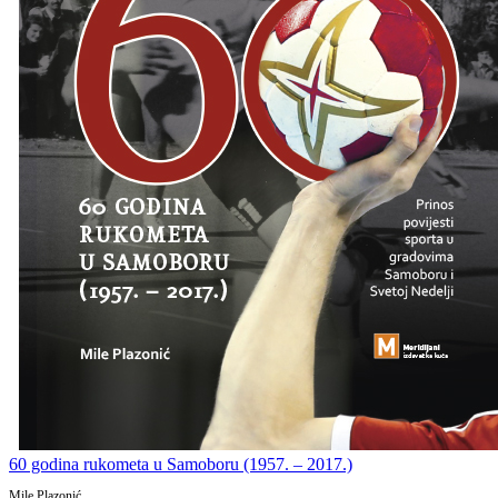
60 godina rukometa u Samoboru (1957. – 2017.)
Mile Plazonić