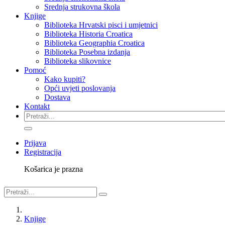
Srednja strukovna škola
Knjige
Biblioteka Hrvatski pisci i umjetnici
Biblioteka Historia Croatica
Biblioteka Geographia Croatica
Biblioteka Posebna izdanja
Biblioteka slikovnice
Pomoć
Kako kupiti?
Opći uvjeti poslovanja
Dostava
Kontakt
Prijava
Registracija
Košarica je prazna
Knjige