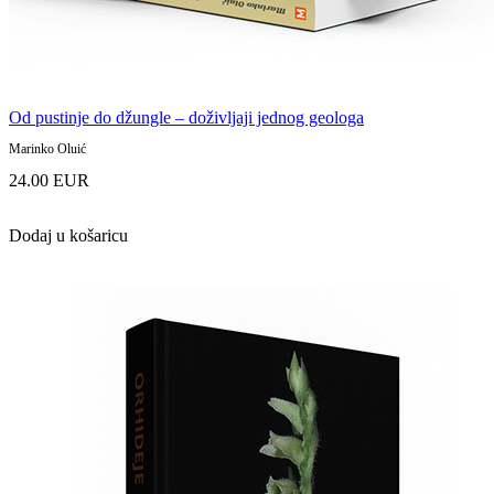
Od pustinje do džungle – doživljaji jednog geologa
Marinko Oluić
24.00 EUR
Dodaj u košaricu