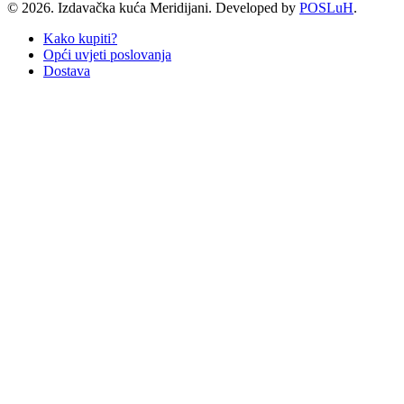
© 2026. Izdavačka kuća Meridijani. Developed by
POSLuH
.
Kako kupiti?
Opći uvjeti poslovanja
Dostava