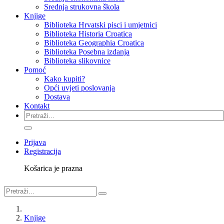
Srednja strukovna škola
Knjige
Biblioteka Hrvatski pisci i umjetnici
Biblioteka Historia Croatica
Biblioteka Geographia Croatica
Biblioteka Posebna izdanja
Biblioteka slikovnice
Pomoć
Kako kupiti?
Opći uvjeti poslovanja
Dostava
Kontakt
Prijava
Registracija
Košarica je prazna
Knjige