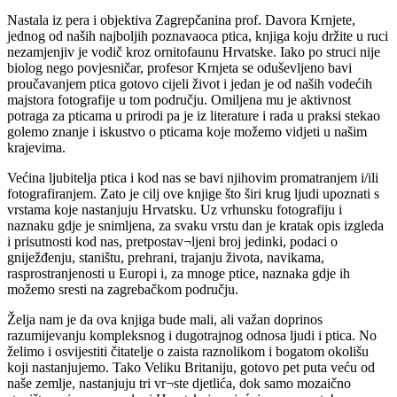
Nastala iz pera i objektiva Zagrepčanina prof. Davora Krnjete,
jednog od naših najboljih poznavaoca ptica, knjiga koju držite u ruci
nezamjenjiv je vodič kroz ornitofaunu Hrvatske. Iako po struci nije
biolog nego povjesničar, profesor Krnjeta se oduševljeno bavi
proučavanjem ptica gotovo cijeli život i jedan je od naših vodećih
majstora fotografije u tom području. Omiljena mu je aktivnost
potraga za pticama u prirodi pa je iz literature i rada u praksi stekao
golemo znanje i iskustvo o pticama koje možemo vidjeti u našim
krajevima.
Većina ljubitelja ptica i kod nas se bavi njihovim promatranjem i/ili
fotografiranjem. Zato je cilj ove knjige što širi krug ljudi upoznati s
vrstama koje nastanjuju Hrvatsku. Uz vrhunsku fotografiju i
naznaku gdje je snimljena, za svaku vrstu dan je kratak opis izgleda
i prisutnosti kod nas, pretpostav¬ljeni broj jedinki, podaci o
gniježđenju, staništu, prehrani, trajanju života, navikama,
rasprostranjenosti u Europi i, za mnoge ptice, naznaka gdje ih
možemo sresti na zagrebačkom području.
Želja nam je da ova knjiga bude mali, ali važan doprinos
razumijevanju kompleksnog i dugotrajnog odnosa ljudi i ptica. No
želimo i osvijestiti čitatelje o zaista raznolikom i bogatom okolišu
koji nastanjujemo. Tako Veliku Britaniju, gotovo pet puta veću od
naše zemlje, nastanjuju tri vr¬ste djetlića, dok samo mozaično