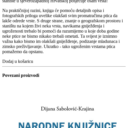
stanište u sjeverozapadnoj Hrvatskoj posjećuje osam vrsta!
Na praktičnijoj razini, knjiga će pomoću detaljnih opisa i
fotografskih priloga uvelike olakšati svim promatračima ptica da
lakše odrede vrste. S druge strane, znanje o geografskom prostoru i
staništu na kojem živi neka vrsta, navikama gniježđenja i
ugroženosti trebalo bi pomoći da razumijemo u koje doba godine
neke ptice ne bismo nikako trebali ometati. Ta svijest je iznimno
važna kako bismo im olakšali gniježđenje, podizanje mladunaca i
zimsko preživljavanje. Ukratko - tako ugroženim vrstama ptica
pomažemo da opstanu.
Dodaj u košaricu
Povezani proizvodi