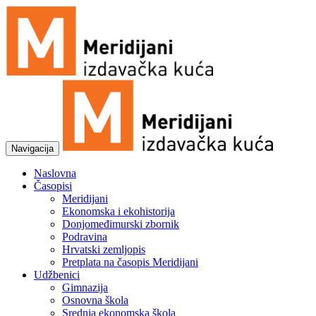
Navigacija
Naslovna
Časopisi
Meridijani
Ekonomska i ekohistorija
Donjomeđimurski zbornik
Podravina
Hrvatski zemljopis
Pretplata na časopis Meridijani
Udžbenici
Gimnazija
Osnovna škola
Srednja ekonomska škola