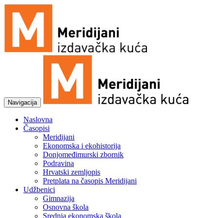
Navigacija
Naslovna
Časopisi
Meridijani
Ekonomska i ekohistorija
Donjomeđimurski zbornik
Podravina
Hrvatski zemljopis
Pretplata na časopis Meridijani
Udžbenici
Gimnazija
Osnovna škola
Srednja ekonomska škola