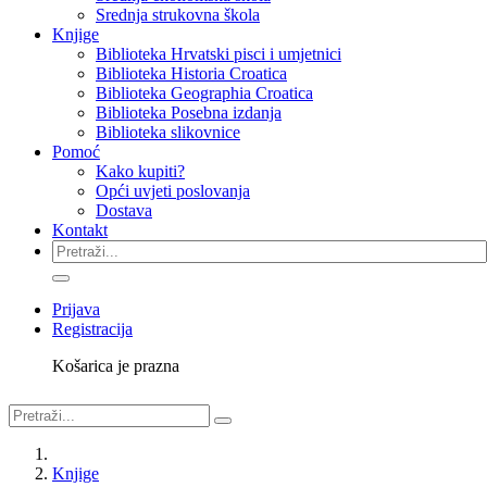
Srednja strukovna škola
Knjige
Biblioteka Hrvatski pisci i umjetnici
Biblioteka Historia Croatica
Biblioteka Geographia Croatica
Biblioteka Posebna izdanja
Biblioteka slikovnice
Pomoć
Kako kupiti?
Opći uvjeti poslovanja
Dostava
Kontakt
Prijava
Registracija
Košarica je prazna
Knjige