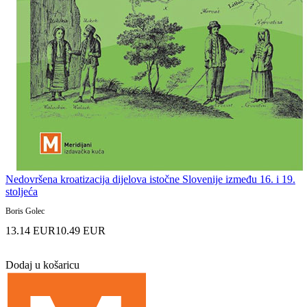
Nedovršena kroatizacija dijelova istočne Slovenije između 16. i 19.
stoljeća
Boris Golec
13.14 EUR
10.49 EUR
Dodaj u košaricu