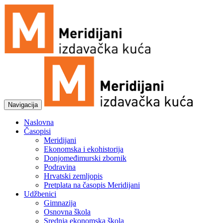
Navigacija
Naslovna
Časopisi
Meridijani
Ekonomska i ekohistorija
Donjomeđimurski zbornik
Podravina
Hrvatski zemljopis
Pretplata na časopis Meridijani
Udžbenici
Gimnazija
Osnovna škola
Srednja ekonomska škola