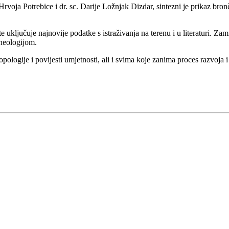
rvoja Potrebice i dr. sc. Darije Ložnjak Dizdar, sintezni je prikaz bro
 uključuje najnovije podatke s istraživanja na terenu i u literaturi. Zami
heologijom.
opologije i povijesti umjetnosti, ali i svima koje zanima proces razvoj