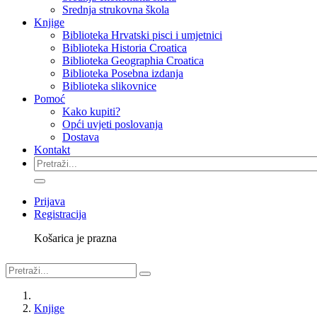
Srednja strukovna škola
Knjige
Biblioteka Hrvatski pisci i umjetnici
Biblioteka Historia Croatica
Biblioteka Geographia Croatica
Biblioteka Posebna izdanja
Biblioteka slikovnice
Pomoć
Kako kupiti?
Opći uvjeti poslovanja
Dostava
Kontakt
Prijava
Registracija
Košarica je prazna
Knjige