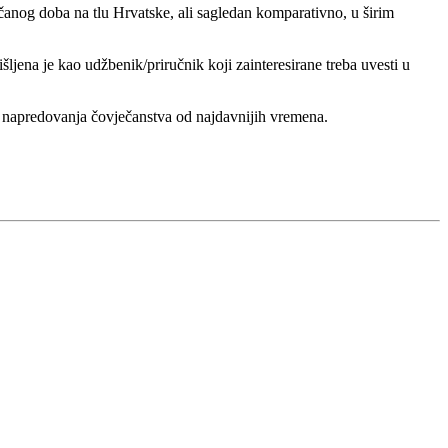
nčanog doba na tlu Hrvatske, ali sagledan komparativno, u širim
šljena je kao udžbenik/priručnik koji zainteresirane treba uvesti u
a i napredovanja čovječanstva od najdavnijih vremena.