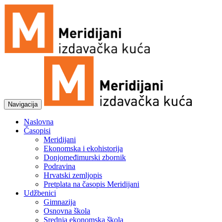
Navigacija
Naslovna
Časopisi
Meridijani
Ekonomska i ekohistorija
Donjomeđimurski zbornik
Podravina
Hrvatski zemljopis
Pretplata na časopis Meridijani
Udžbenici
Gimnazija
Osnovna škola
Srednja ekonomska škola