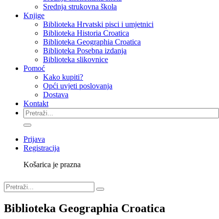
Srednja strukovna škola
Knjige
Biblioteka Hrvatski pisci i umjetnici
Biblioteka Historia Croatica
Biblioteka Geographia Croatica
Biblioteka Posebna izdanja
Biblioteka slikovnice
Pomoć
Kako kupiti?
Opći uvjeti poslovanja
Dostava
Kontakt
Prijava
Registracija
Košarica je prazna
Biblioteka Geographia Croatica