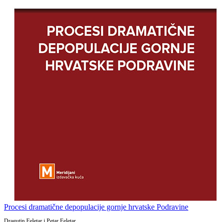
Procesi dramatične depopulacije gornje hrvatske Podravine
Dragutin Feletar i Petar Feletar