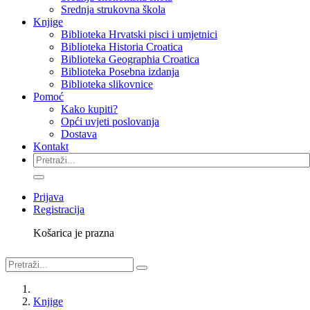
Srednja strukovna škola
Knjige
Biblioteka Hrvatski pisci i umjetnici
Biblioteka Historia Croatica
Biblioteka Geographia Croatica
Biblioteka Posebna izdanja
Biblioteka slikovnice
Pomoć
Kako kupiti?
Opći uvjeti poslovanja
Dostava
Kontakt
Prijava
Registracija
Košarica je prazna
Knjige