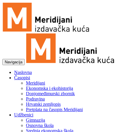
Navigacija
Naslovna
Časopisi
Meridijani
Ekonomska i ekohistorija
Donjomeđimurski zbornik
Podravina
Hrvatski zemljopis
Pretplata na časopis Meridijani
Udžbenici
Gimnazija
Osnovna škola
Srednja ekonomska škola