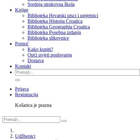
Srednja strukovna škola
Knjige
Biblioteka Hrvatski pisci i umjetnici
Biblioteka Historia Croatica
Biblioteka Geographia Croatica
Biblioteka Posebna izdanja
Biblioteka slikovnice
Pomoć
Kako kupiti?
Opći uvjeti poslovanja
Dostava
Kontakt
Prijava
Registracija
Košarica je prazna
Udžbenici