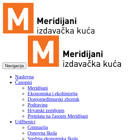
Navigacija
Naslovna
Časopisi
Meridijani
Ekonomska i ekohistorija
Donjomeđimurski zbornik
Podravina
Hrvatski zemljopis
Pretplata na časopis Meridijani
Udžbenici
Gimnazija
Osnovna škola
Srednja ekonomska škola