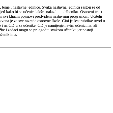
 teme i nastavne jedinice. Svaka nastavna jedinica sastoji se od
jed kako bi se učenici lakše snalazili u udžbeniku. Osnovni tekst
eni svi ključni pojmovi predviđeni nastavnim programom. Učitelji
vena je za sve razrede osnovne škole. Čini je šest rubrika: uvod u
 se i na CD-u za učenike. CD je namijenjen svim učenicima, ali
ežbe i zadaci mogu se prilagoditi svakom učeniku jer postoji
učenik ima.