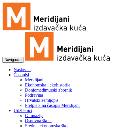
Navigacija
Naslovna
Časopisi
Meridijani
Ekonomska i ekohistorija
Donjomeđimurski zbornik
Podravina
Hrvatski zemljopis
Pretplata na časopis Meridijani
Udžbenici
Gimnazija
Osnovna škola
Srednja ekonomska škola