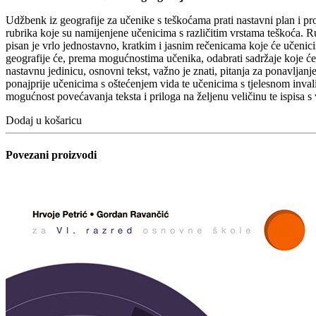
Udžbenk iz geografije za učenike s teškoćama prati nastavni plan i pro
rubrika koje su namijenjene učenicima s različitim vrstama teškoća. Ru
pisan je vrlo jednostavno, kratkim i jasnim rečenicama koje će učeni
geografije će, prema mogućnostima učenika, odabrati sadržaje koje će
nastavnu jedinicu, osnovni tekst, važno je znati, pitanja za ponavljan
ponajprije učenicima s oštećenjem vida te učenicima s tjelesnom invali
mogućnost povećavanja teksta i priloga na željenu veličinu te ispisa 
Dodaj u košaricu
Povezani proizvodi