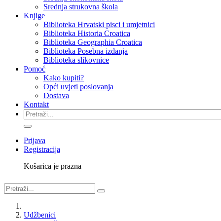
Srednja strukovna škola
Knjige
Biblioteka Hrvatski pisci i umjetnici
Biblioteka Historia Croatica
Biblioteka Geographia Croatica
Biblioteka Posebna izdanja
Biblioteka slikovnice
Pomoć
Kako kupiti?
Opći uvjeti poslovanja
Dostava
Kontakt
Prijava
Registracija
Košarica je prazna
Udžbenici