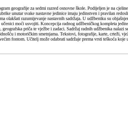
gram geografije za sedmi razred osnovne škole. Podijeljen je na cjeline,
brike unutar svake nastavne jedinice imaju jedinstven i pravilan redosli
cima olakšati razumijevanje nastavnih sadržaja. U udžbeniku su objašnj
 učenici moći usvojiti. Koncepcija radnog udžbeničkog kompleta jedinst
je, geografska priča te vježbe i zadaci. Sadržaj radnih udžbenika nalazi
dnošću i motoričkim smetnjama. Tekstovi, fotografije, karte, crteži, vj
s većim fontom. Učitelj može odabrati sadržaje prema vrsti teškoća koje 