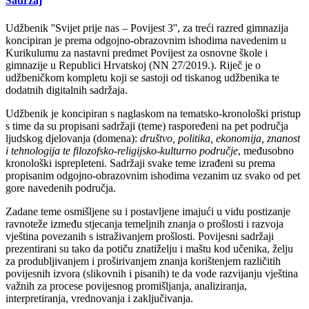
Sadržaj
Udžbenik ''Svijet prije nas – Povijest 3'', za treći razred gimnazija
koncipiran je prema odgojno-obrazovnim ishodima navedenim u
Kurikulumu za nastavni predmet Povijest za osnovne škole i
gimnazije u Republici Hrvatskoj (NN 27/2019.). Riječ je o
udžbeničkom kompletu koji se sastoji od tiskanog udžbenika te
dodatnih digitalnih sadržaja.
Udžbenik je koncipiran s naglaskom na tematsko-kronološki pristup
s time da su propisani sadržaji (teme) raspoređeni na pet područja
ljudskog djelovanja (domena):
društvo, politika, ekonomija, znanost
i tehnologija te filozofsko-religijsko-kulturno područje
, međusobno
kronološki isprepleteni. Sadržaji svake teme izrađeni su prema
propisanim odgojno-obrazovnim ishodima vezanim uz svako od pet
gore navedenih područja.
Zadane teme osmišljene su i postavljene imajući u vidu postizanje
ravnoteže između stjecanja temeljnih znanja o prošlosti i razvoja
vještina povezanih s istraživanjem prošlosti. Povijesni sadržaji
prezentirani su tako da potiču znatiželju i maštu kod učenika, želju
za produbljivanjem i proširivanjem znanja korištenjem različitih
povijesnih izvora (slikovnih i pisanih) te da vode razvijanju vještina
važnih za procese povijesnog promišljanja, analiziranja,
interpretiranja, vrednovanja i zaključivanja.