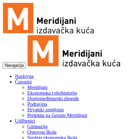
Navigacija
Naslovna
Časopisi
Meridijani
Ekonomska i ekohistorija
Donjomeđimurski zbornik
Podravina
Hrvatski zemljopis
Pretplata na časopis Meridijani
Udžbenici
Gimnazija
Osnovna škola
Srednja ekonomska škola