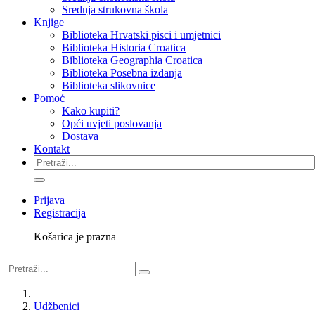
Srednja strukovna škola
Knjige
Biblioteka Hrvatski pisci i umjetnici
Biblioteka Historia Croatica
Biblioteka Geographia Croatica
Biblioteka Posebna izdanja
Biblioteka slikovnice
Pomoć
Kako kupiti?
Opći uvjeti poslovanja
Dostava
Kontakt
Prijava
Registracija
Košarica je prazna
Udžbenici