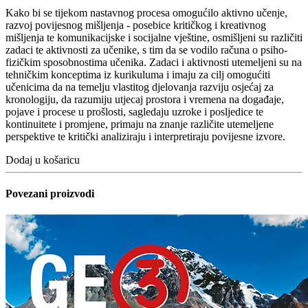
Kako bi se tijekom nastavnog procesa omogućilo aktivno učenje,
razvoj povijesnog mišljenja - posebice kritičkog i kreativnog
mišljenja te komunikacijske i socijalne vještine, osmišljeni su različiti
zadaci te aktivnosti za učenike, s tim da se vodilo računa o psiho-
fizičkim sposobnostima učenika. Zadaci i aktivnosti utemeljeni su na
tehničkim konceptima iz kurikuluma i imaju za cilj omogućiti
učenicima da na temelju vlastitog djelovanja razviju osjećaj za
kronologiju, da razumiju utjecaj prostora i vremena na događaje,
pojave i procese u prošlosti, sagledaju uzroke i posljedice te
kontinuitete i promjene, primaju na znanje različite utemeljene
perspektive te kritički analiziraju i interpretiraju povijesne izvore.
Dodaj u košaricu
Povezani proizvodi