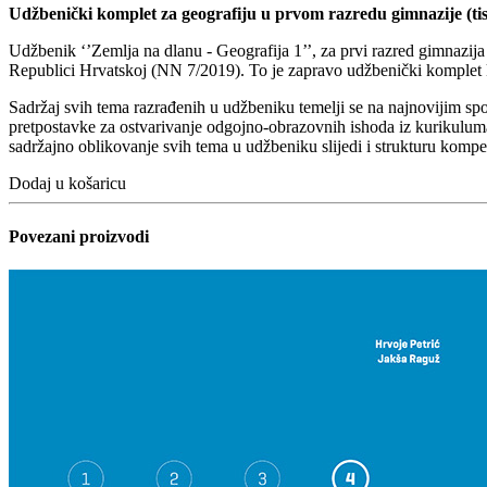
Udžbenički komplet za geografiju u prvom razredu gimnazije (tis
Udžbenik ‘’Zemlja na dlanu - Geografija 1’’, za prvi razred gimnaz
Republici Hrvatskoj (NN 7/2019). To je zapravo udžbenički komplet k
Sadržaj svih tema razrađenih u udžbeniku temelji se na najnovijim spozn
pretpostavke za ostvarivanje odgojno-obrazovnih ishoda iz kurikuluma,
sadržajno oblikovanje svih tema u udžbeniku slijedi i strukturu kompet
Dodaj u košaricu
Povezani proizvodi