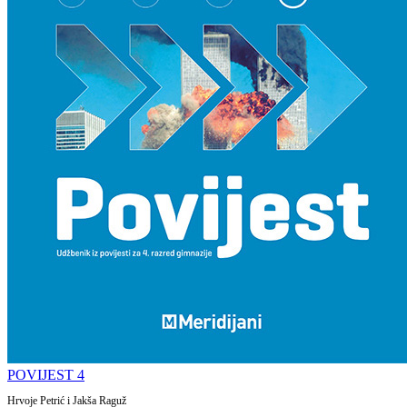
POVIJEST 4
Hrvoje Petrić i Jakša Raguž