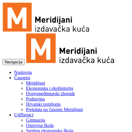
Navigacija
Naslovna
Časopisi
Meridijani
Ekonomska i ekohistorija
Donjomeđimurski zbornik
Podravina
Hrvatski zemljopis
Pretplata na časopis Meridijani
Udžbenici
Gimnazija
Osnovna škola
Srednja ekonomska škola