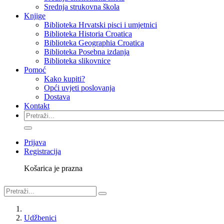
Srednja strukovna škola
Knjige
Biblioteka Hrvatski pisci i umjetnici
Biblioteka Historia Croatica
Biblioteka Geographia Croatica
Biblioteka Posebna izdanja
Biblioteka slikovnice
Pomoć
Kako kupiti?
Opći uvjeti poslovanja
Dostava
Kontakt
Prijava
Registracija
Košarica je prazna
Udžbenici