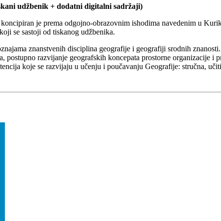
kani udžbenik + dodatni digitalni sadržaji)
ija koncipiran je prema odgojno-obrazovnim ishodima navedenim u Kurik
oji se sastoji od tiskanog udžbenika.
ajama znanstvenih disciplina geografije i geografiji srodnih znanosti. J
 postupno razvijanje geografskih koncepata prostorne organizacije i pr
encija koje se razvijaju u učenju i poučavanju Geografije: stručna, učit