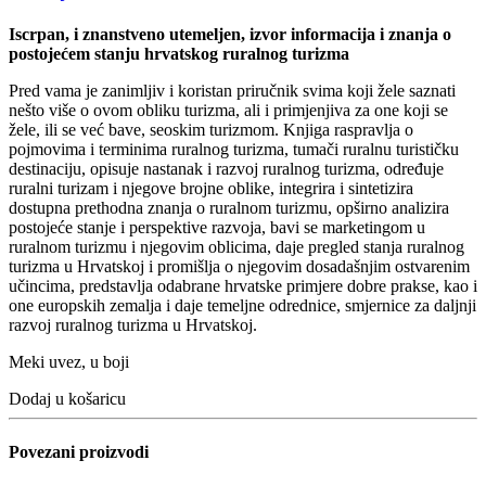
Iscrpan, i znanstveno utemeljen, izvor informacija i znanja o
postojećem stanju hrvatskog ruralnog turizma
Pred vama je zanimljiv i koristan priručnik svima koji žele saznati
nešto više o ovom obliku turizma, ali i primjenjiva za one koji se
žele, ili se već bave, seoskim turizmom. Knjiga raspravlja o
pojmovima i terminima ruralnog turizma, tumači ruralnu turističku
destinaciju, opisuje nastanak i razvoj ruralnog turizma, određuje
ruralni turizam i njegove brojne oblike, integrira i sintetizira
dostupna prethodna znanja o ruralnom turizmu, opširno analizira
postojeće stanje i perspektive razvoja, bavi se marketingom u
ruralnom turizmu i njegovim oblicima, daje pregled stanja ruralnog
turizma u Hrvatskoj i promišlja o njegovim dosadašnjim ostvarenim
učincima, predstavlja odabrane hrvatske primjere dobre prakse, kao i
one europskih zemalja i daje temeljne odrednice, smjernice za daljnji
razvoj ruralnog turizma u Hrvatskoj.
Meki uvez, u boji
Dodaj u košaricu
Povezani proizvodi