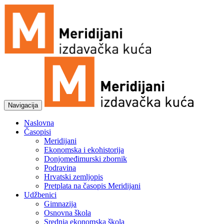
Navigacija
Naslovna
Časopisi
Meridijani
Ekonomska i ekohistorija
Donjomeđimurski zbornik
Podravina
Hrvatski zemljopis
Pretplata na časopis Meridijani
Udžbenici
Gimnazija
Osnovna škola
Srednja ekonomska škola