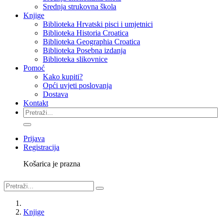
Srednja strukovna škola
Knjige
Biblioteka Hrvatski pisci i umjetnici
Biblioteka Historia Croatica
Biblioteka Geographia Croatica
Biblioteka Posebna izdanja
Biblioteka slikovnice
Pomoć
Kako kupiti?
Opći uvjeti poslovanja
Dostava
Kontakt
Prijava
Registracija
Košarica je prazna
Knjige