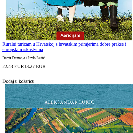
Ruralni turizam u Hrvatskoj s hrvatskim primjerima dobre prakse i
europskim iskustvima
Damir Demonja i Pavlo Ružić
22.43 EUR
13.27 EUR
Dodaj u košaricu