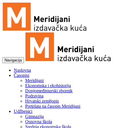
Navigacija
Naslovna
Časopisi
Meridijani
Ekonomska i ekohistorija
Donjomeđimurski zbornik
Podravina
Hrvatski zemljopis
Pretplata na časopis Meridijani
Udžbenici
Gimnazija
Osnovna škola
Srednja ekonomska škola