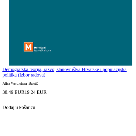
Demografska teorija, razvoj stanovništva Hrvatske i populacijska
politika (Izbor radova)
Alica Wertheimer-Baletić
38.49 EUR
19.24 EUR
Dodaj u košaricu