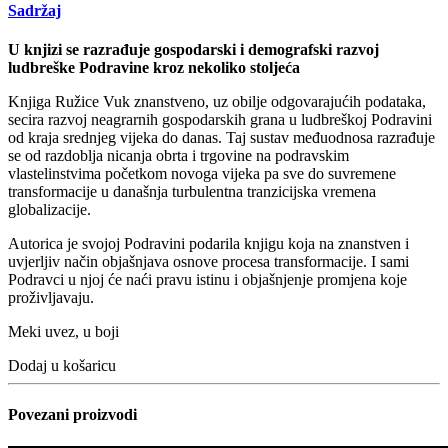
Sadržaj
U knjizi se razrađuje gospodarski i demografski razvoj
ludbreške Podravine kroz nekoliko stoljeća
Knjiga Ružice Vuk znanstveno, uz obilje odgovarajućih podataka,
secira razvoj neagrarnih gospodarskih grana u ludbreškoj Podravini
od kraja srednjeg vijeka do danas. Taj sustav međuodnosa razrađuje
se od razdoblja nicanja obrta i trgovine na podravskim
vlastelinstvima početkom novoga vijeka pa sve do suvremene
transformacije u današnja turbulentna tranzicijska vremena
globalizacije.
Autorica je svojoj Podravini podarila knjigu koja na znanstven i
uvjerljiv način objašnjava osnove procesa transformacije. I sami
Podravci u njoj će naći pravu istinu i objašnjenje promjena koje
proživljavaju.
Meki uvez, u boji
Dodaj u košaricu
Povezani proizvodi