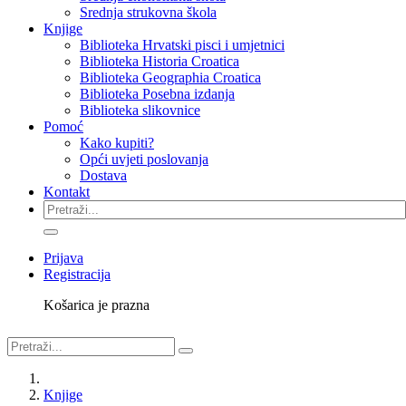
Srednja strukovna škola
Knjige
Biblioteka Hrvatski pisci i umjetnici
Biblioteka Historia Croatica
Biblioteka Geographia Croatica
Biblioteka Posebna izdanja
Biblioteka slikovnice
Pomoć
Kako kupiti?
Opći uvjeti poslovanja
Dostava
Kontakt
Prijava
Registracija
Košarica je prazna
Knjige