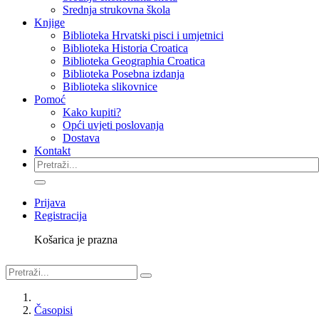
Srednja strukovna škola
Knjige
Biblioteka Hrvatski pisci i umjetnici
Biblioteka Historia Croatica
Biblioteka Geographia Croatica
Biblioteka Posebna izdanja
Biblioteka slikovnice
Pomoć
Kako kupiti?
Opći uvjeti poslovanja
Dostava
Kontakt
Prijava
Registracija
Košarica je prazna
Časopisi