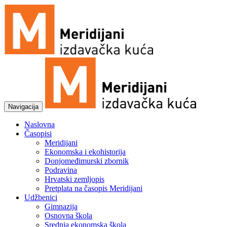
Navigacija
Naslovna
Časopisi
Meridijani
Ekonomska i ekohistorija
Donjomeđimurski zbornik
Podravina
Hrvatski zemljopis
Pretplata na časopis Meridijani
Udžbenici
Gimnazija
Osnovna škola
Srednja ekonomska škola