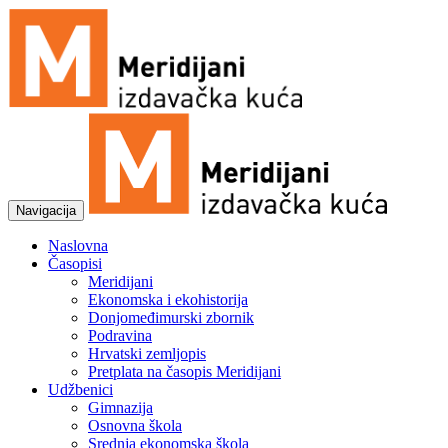
Navigacija
Naslovna
Časopisi
Meridijani
Ekonomska i ekohistorija
Donjomeđimurski zbornik
Podravina
Hrvatski zemljopis
Pretplata na časopis Meridijani
Udžbenici
Gimnazija
Osnovna škola
Srednja ekonomska škola