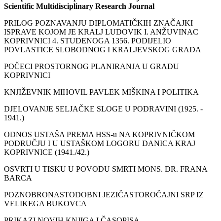
Scientific Multidisciplinary Research Journal
PRILOG POZNAVANJU DIPLOMATIČKIH ZNAČAJKI
ISPRAVE KOJOM JE KRALJ LUDOVIK I. ANŽUVINAC
KOPRIVNICI 4. STUDENOGA 1356. PODIJELIO
POVLASTICE SLOBODNOG I KRALJEVSKOG GRADA
POČECI PROSTORNOG PLANIRANJA U GRADU
KOPRIVNICI
KNJIŽEVNIK MIHOVIL PAVLEK MIŠKINA I POLITIKA
DJELOVANJE SELJAČKE SLOGE U PODRAVINI (1925. -
1941.)
ODNOS USTAŠA PREMA HSS-u NA KOPRIVNIČKOM
PODRUČJU I U USTAŠKOM LOGORU DANICA KRAJ
KOPRIVNICE (1941./42.)
OSVRTI U TISKU U POVODU SMRTI MONS. DR. FRANA
BARCA
POZNOBRONASTODOBNI JEZIČASTOROČAJNI SRP IZ
VELIKEGA BUKOVCA
PRIKAZI NOVIH KNJIGA I ČASOPISA