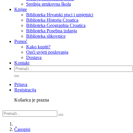
Srednja strukovna škola
Knjige
Biblioteka Hrvatski pisci i umjetnici
Biblioteka Historia Croatica
Biblioteka Geographia Croatica
Biblioteka Posebna izdanja
Biblioteka slikovnice
Pomoć
Kako kupiti?
Opći uvjeti poslovanja
Dostava
Kontakt
Prijava
Registracija
Košarica je prazna
Časopisi