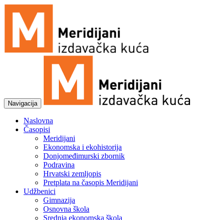
Navigacija
Naslovna
Časopisi
Meridijani
Ekonomska i ekohistorija
Donjomeđimurski zbornik
Podravina
Hrvatski zemljopis
Pretplata na časopis Meridijani
Udžbenici
Gimnazija
Osnovna škola
Srednja ekonomska škola