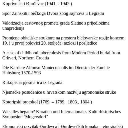
Koprivnica i Đurđevac (1941. - 1942.)
Spor Zrinskih i bečkoga Dvora zbog sajmova u Legradu
Valorizacija cestovnog prometa grada Slatine s prijedlozima
unapređenja
Promjene obiteljske strukture na prostoru bjelovarske regije koncem
19. i u prvoj polovici 20. stoljeća: razlozi i posljedice
A case of childhood tuberculosis from Modern Period burial from
Crkvari, Northern Croatia
Die Karriere Alfonso Montecuccolis im Dienste der Familie
Habsburg 1570-1593
Rukopisna pjesmarica iz Legrada
Njemačke posuđenice u hrvatskom nazivlju agronomske struke
Kotoripski protokol (1769. – 1789., 1803., 1804.)
Wie alles begann? Kroatien und Internationales Kulturhistorisches
Symposion ‘Mogersdorf’
Ekonomski razvitak Đurđevca i Đurđevečkih konaka – etnografski