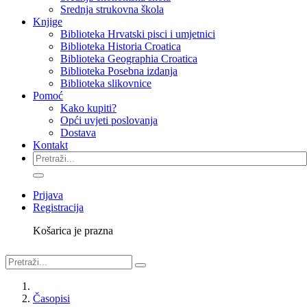
Srednja strukovna škola
Knjige
Biblioteka Hrvatski pisci i umjetnici
Biblioteka Historia Croatica
Biblioteka Geographia Croatica
Biblioteka Posebna izdanja
Biblioteka slikovnice
Pomoć
Kako kupiti?
Opći uvjeti poslovanja
Dostava
Kontakt
Prijava
Registracija
Košarica je prazna
Časopisi