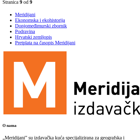
Stranica
9
od
9
Meridijani
Ekonomska i ekohistorija
Donjomeđimurski zbornik
Podravina
Hrvatski zemljopis
Pretplata na časopis Meridijani
O nama
„Meridijani” su izdavačka kuća specijalizirana za geografska i