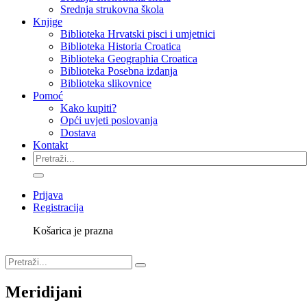
Srednja strukovna škola
Knjige
Biblioteka Hrvatski pisci i umjetnici
Biblioteka Historia Croatica
Biblioteka Geographia Croatica
Biblioteka Posebna izdanja
Biblioteka slikovnice
Pomoć
Kako kupiti?
Opći uvjeti poslovanja
Dostava
Kontakt
Prijava
Registracija
Košarica je prazna
Meridijani