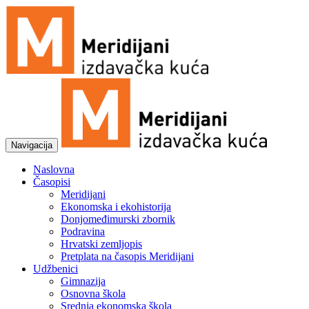
Navigacija
Naslovna
Časopisi
Meridijani
Ekonomska i ekohistorija
Donjomeđimurski zbornik
Podravina
Hrvatski zemljopis
Pretplata na časopis Meridijani
Udžbenici
Gimnazija
Osnovna škola
Srednja ekonomska škola