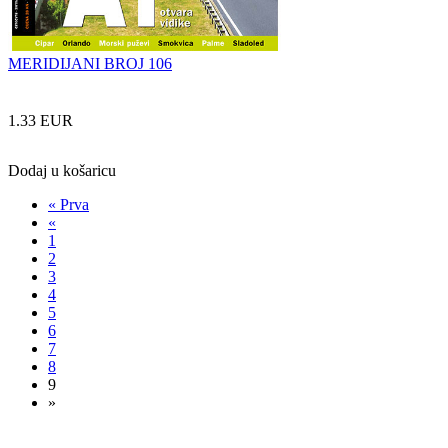
MERIDIJANI BROJ 106
1.33 EUR
Dodaj u košaricu
« Prva
«
1
2
3
4
5
6
7
8
9
»