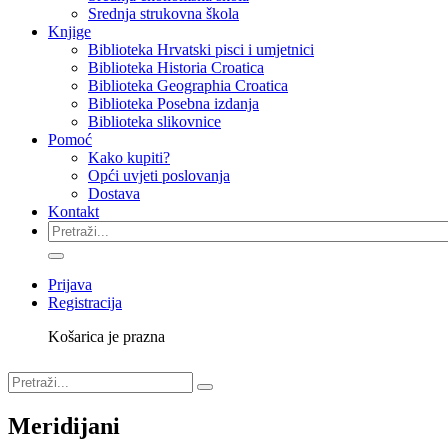
Srednja strukovna škola
Knjige
Biblioteka Hrvatski pisci i umjetnici
Biblioteka Historia Croatica
Biblioteka Geographia Croatica
Biblioteka Posebna izdanja
Biblioteka slikovnice
Pomoć
Kako kupiti?
Opći uvjeti poslovanja
Dostava
Kontakt
Prijava
Registracija
Košarica je prazna
Meridijani