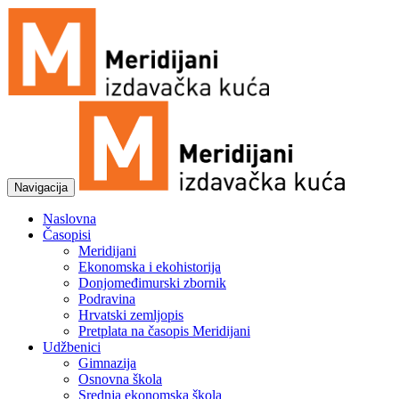
Navigacija
Naslovna
Časopisi
Meridijani
Ekonomska i ekohistorija
Donjomeđimurski zbornik
Podravina
Hrvatski zemljopis
Pretplata na časopis Meridijani
Udžbenici
Gimnazija
Osnovna škola
Srednja ekonomska škola