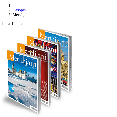
Časopisi
Meridijani
Lista
Tablice