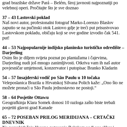
grad brazilske države Pará – Belém, široj javnosti najpoznatiji po
velebnoj operi. Pročitajte što je sve doznao
37 – 43 Lastovski poklad
Naš novi autor, profesionalni fotograf Marko-Lorenzo Blaslov
zaputio se na pučinski otok Lastovo gdje je treći put prisustvovao
Lastovskom pokladu, običaju koji se ove godine izvodio čak 541.
put!
44 – 53 Najpopularnije indijsko planinsko turističko odredište –
Darjeeling
Osim što je diljem svijeta poznat po plantažama i čajevima,
Darjeeling nudi još mnogo zanimljivosti. Otkriva vam ih naš autor
povjesničar umjetnosti, konzervator i putopisac Branko Kladarin
54 – 57 Insajderski vodič po São Paulu u 10 točaka
Veleposlanica Brazila u Hrvatskoj Silvana Polich kaže: „Ono što ne
možete pronaći u São Paulu jednostavno ne postoji.“
58 – 64 Posjetite Ottawu
Geografkinja Klara Somek donosi 10 razloga zašto biste trebali
posjetiti glavni grad Kanade
65 – 72 POSEBAN PRILOG MERIDIJANA – CRTAČKI
DNEVNIK