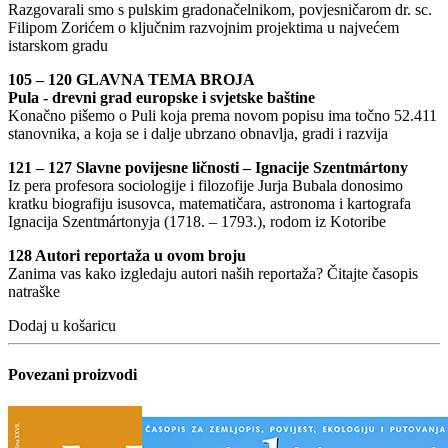
Razgovarali smo s pulskim gradonačelnikom, povjesničarom dr. sc.
Filipom Zorićem o ključnim razvojnim projektima u najvećem
istarskom gradu
105 – 120 GLAVNA TEMA BROJA
Pula - drevni grad europske i svjetske baštine
Konačno pišemo o Puli koja prema novom popisu ima točno 52.411
stanovnika, a koja se i dalje ubrzano obnavlja, gradi i razvija
121 – 127 Slavne povijesne ličnosti – Ignacije Szentmártony
Iz pera profesora sociologije i filozofije Jurja Bubala donosimo
kratku biografiju isusovca, matematičara, astronoma i kartografa
Ignacija Szentmártonyja (1718. – 1793.), rodom iz Kotoribe
128 Autori reportaža u ovom broju
Zanima vas kako izgledaju autori naših reportaža? Čitajte časopis
natraške
Dodaj u košaricu
Povezani proizvodi