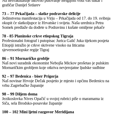
Na nesvakidašnje likovno putovanje Belgijom vodi vas slikar i
grafičar Danijel Srdarev
73 – 77 Prkačijada – slatke podravske delicije
Jedinstvena manifestacija u Virju – Prkačijada od 17. do 19. svibnja
okupit će slatkoljupce iz Hrvatske i svijeta. Naša urednica Petra
Somek predlaže da dođete u Podravinu i kušate omiljene prkače
78 - 85 Planinske crkve etiopskog Tigraja
Profesionalni fotograf i putopisac Jurica Galić Juka tijekom posjeta
Etiopiji istražio je crkve skrivene visoko na liticama
sjevernoetiopske regije Tigraj
86 – 91 Mornaričko groblje
Naš novi suradnik ekonomist Nebojša Mickov prošetao je pulskim
Mornaričkim grobljem koje otkriva nevjerojatne ljudske sudbine
92 – 97 Bedenica - biser Prigorja
Naš novinar Hrvoje Dečak posjetio je mjesto i općinu Bedenicu na
vrhu Zagrebačke županije
98 – 99 Diljem doma
Jezikoslovka Nives Opačić u svojoj rubrici piše o maramama iz
Siča, sela Brodsko-posavske županije
100 – 102 Mini ljetni razgovor Meridijana