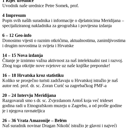
1 Riječ urednice
Uvodnik naše urednice Petre Somek, prof.
4 Impresum
Popis svih naših suradnika i informacije o djelatnicima Meridijana –
specijaliziranog nakladnika za geografska i povijesna izdanja
6 – 12 Geo-info
Donosimo vijesti o raznim otkrićima, aktualnostima, zanimljivostima
i drugim novostima iz svijeta i Hrvatske
14 – 15 Nova izdanja
Čitanje je iznimno važna aktivnost za naš intelektualni rast i razvoj.
Zbog toga otkrijte nove svjetove uz naše knjiške preporuke!
16 – 18 Hrvatska kroz statistiku
Koliko se prosječno turisti zadržavaju u Hrvatskoj istražio je naš
autor red. prof. dr. sc. Zoran Curić sa zagrebačkog PMF-a
20 – 24 Intervju Meridijana
Razgovarali smo s dr. sc. Zvjezdanom Antoš koja već trideset
godina radi u Etnografskom muzeju u Zagrebu, a od prošle godine
je i njegova ravnateljica
26 – 36 Vrata Amazonije – Belém
Naš suradnik novinar Dragan Nikolić istražio je glavni i najveći