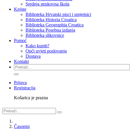
Srednja strukovna škola
Knjige
Biblioteka Hrvatski pisci i umjetnici
Biblioteka Historia Croatica
Biblioteka Geographia Croatica
Biblioteka Posebna izdanja
Biblioteka slikovnice
Pomoć
Kako kupiti?
Opći uvjeti poslovanja
Dostava
Kontakt
Prijava
Registracija
Košarica je prazna
Časopisi