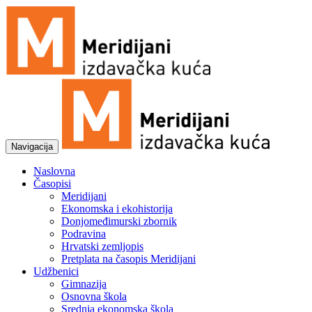
Navigacija
Naslovna
Časopisi
Meridijani
Ekonomska i ekohistorija
Donjomeđimurski zbornik
Podravina
Hrvatski zemljopis
Pretplata na časopis Meridijani
Udžbenici
Gimnazija
Osnovna škola
Srednja ekonomska škola