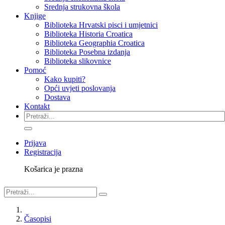
Srednja strukovna škola
Knjige
Biblioteka Hrvatski pisci i umjetnici
Biblioteka Historia Croatica
Biblioteka Geographia Croatica
Biblioteka Posebna izdanja
Biblioteka slikovnice
Pomoć
Kako kupiti?
Opći uvjeti poslovanja
Dostava
Kontakt
Prijava
Registracija
Košarica je prazna
Časopisi