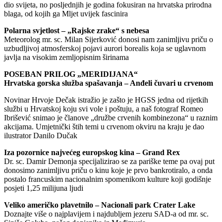
dio svijeta, no posljednjih je godina fokusiran na hrvatska prirodna
blaga, od kojih ga Mljet uvijek fascinira
Polarna svjetlost – „Rajske zrake“ s nebesa
Meteorolog mr. sc. Milan Sijerković donosi nam zanimljivu priču o
uzbudljivoj atmosferskoj pojavi aurori borealis koja se uglavnom
javlja na visokim zemljopisnim širinama
POSEBAN PRILOG „MERIDIJANA“
Hrvatska gorska služba spašavanja – Anđeli čuvari u crvenom
Novinar Hrvoje Dečak istražio je zašto je HGSS jedna od rijetkih
službi u Hrvatskoj koju svi vole i poštuju, a naš fotograf Romeo
Ibrišević snimao je članove „družbe crvenih kombinezona“ u raznim
akcijama. Umjetnički štih temi u crvenom okviru na kraju je dao
ilustrator Danilo Dučak
Iza pozornice najvećeg europskog kina – Grand Rex
Dr. sc. Damir Demonja specijalizirao se za pariške teme pa ovaj put
donosimo zanimljivu priču o kinu koje je prvo bankrotiralo, a onda
postalo francuskim nacionalnim spomenikom kulture koji godišnje
posjeti 1,25 milijuna ljudi
Veliko američko plavetnilo – Nacionali park Crater Lake
Doznajte više o najplavijem i najdubljem jezeru SAD-a od mr. sc.