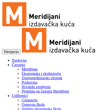
Navigacija
Naslovna
Časopisi
Meridijani
Ekonomska i ekohistorija
Donjomeđimurski zbornik
Podravina
Hrvatski zemljopis
Pretplata na časopis Meridijani
Udžbenici
Gimnazija
Osnovna škola
Srednja ekonomska škola