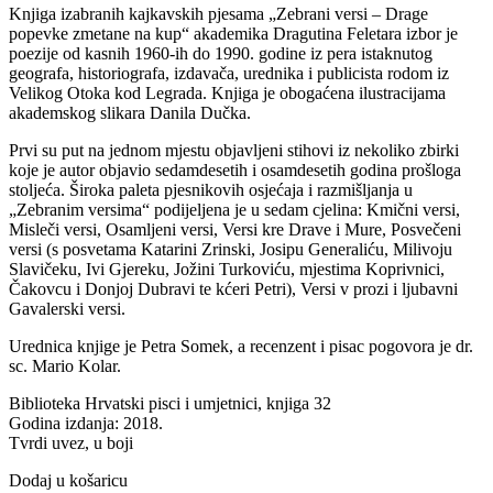
Knjiga izabranih kajkavskih pjesama „Zebrani versi – Drage
popevke zmetane na kup“ akademika Dragutina Feletara izbor je
poezije od kasnih 1960-ih do 1990. godine iz pera istaknutog
geografa, historiografa, izdavača, urednika i publicista rodom iz
Velikog Otoka kod Legrada. Knjiga je obogaćena ilustracijama
akademskog slikara Danila Dučka.
Prvi su put na jednom mjestu objavljeni stihovi iz nekoliko zbirki
koje je autor objavio sedamdesetih i osamdesetih godina prošloga
stoljeća. Široka paleta pjesnikovih osjećaja i razmišljanja u
„Zebranim versima“ podijeljena je u sedam cjelina: Kmični versi,
Misleči versi, Osamljeni versi, Versi kre Drave i Mure, Posvečeni
versi (s posvetama Katarini Zrinski, Josipu Generaliću, Milivoju
Slavičeku, Ivi Gjereku, Jožini Turkoviću, mjestima Koprivnici,
Čakovcu i Donjoj Dubravi te kćeri Petri), Versi v prozi i ljubavni
Gavalerski versi.
Urednica knjige je Petra Somek, a recenzent i pisac pogovora je dr.
sc. Mario Kolar.
Biblioteka Hrvatski pisci i umjetnici, knjiga 32
Godina izdanja: 2018.
Tvrdi uvez, u boji
Dodaj u košaricu