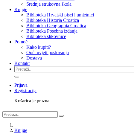
Srednja strukovna škola
Knjige
Biblioteka Hrvatski pisci i umjetnici
Biblioteka Historia Croatica
Biblioteka Geographia Croatica
Biblioteka Posebna izdanja
Biblioteka slikovnice
Pomoć
Kako kupiti?
Opći uvjeti poslovanja
Dostava
Kontakt
Prijava
Registracija
Košarica je prazna
Knjige