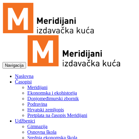
Navigacija
Naslovna
Časopisi
Meridijani
Ekonomska i ekohistorija
Donjomeđimurski zbornik
Podravina
Hrvatski zemljopis
Pretplata na časopis Meridijani
Udžbenici
Gimnazija
Osnovna škola
Srednja ekonomska škola