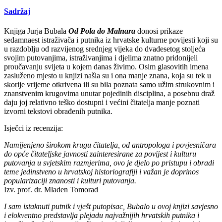
Sadržaj
Knjiga Jurja Bubala
Od Pola do Malnara
donosi prikaze
sedamnaest istraživača i putnika iz hrvatske kulturne povijesti koji su
u razdoblju od razvijenog srednjeg vijeka do dvadesetog stoljeća
svojim putovanjima, istraživanjima i djelima znatno pridonijeli
proučavanju svijeta u kojem danas živimo. Osim glasovitih imena
zasluženo mjesto u knjizi našla su i ona manje znana, koja su tek u
skorije vrijeme otkrivena ili su bila poznata samo užim strukovnim i
znanstvenim krugovima unutar pojedinih disciplina, a posebnu draž
daju joj relativno teško dostupni i većini čitatelja manje poznati
izvorni tekstovi obrađenih putnika.
Isječci iz recenzija:
Namijenjeno širokom krugu čitatelja, od antropologa i povjesničara
do opće čitateljske javnosti zainteresirane za povijest i kulturu
putovanja u svjetskim razmjerima, ovo je djelo po pristupu i obradi
teme jedinstveno u hrvatskoj historiografiji i važan je doprinos
popularizaciji znanosti i kulturi putovanja.
Izv. prof. dr. Mladen Tomorad
I sam istaknuti putnik i vješt putopisac, Bubalo u ovoj knjizi savjesno
i elokventno predstavlja plejadu najvažnijih hrvatskih putnika i