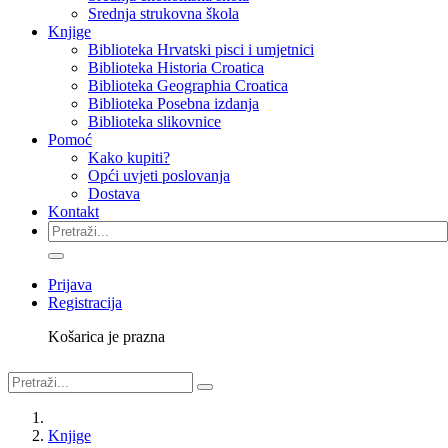
Srednja strukovna škola
Knjige
Biblioteka Hrvatski pisci i umjetnici
Biblioteka Historia Croatica
Biblioteka Geographia Croatica
Biblioteka Posebna izdanja
Biblioteka slikovnice
Pomoć
Kako kupiti?
Opći uvjeti poslovanja
Dostava
Kontakt
Prijava
Registracija
Košarica je prazna
Knjige