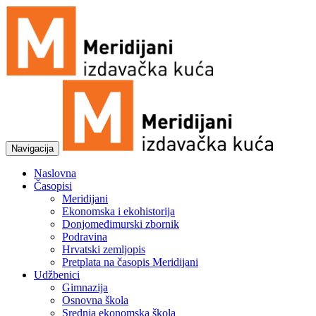
Navigacija
Naslovna
Časopisi
Meridijani
Ekonomska i ekohistorija
Donjomeđimurski zbornik
Podravina
Hrvatski zemljopis
Pretplata na časopis Meridijani
Udžbenici
Gimnazija
Osnovna škola
Srednja ekonomska škola