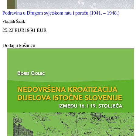
Podravina u Drugom svjetskom ratu i poraću (1941. – 1948.)
Vladimir Šadek
25.22 EUR
19.91 EUR
Dodaj u košaricu