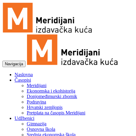
Navigacija
Naslovna
Časopisi
Meridijani
Ekonomska i ekohistorija
Donjomeđimurski zbornik
Podravina
Hrvatski zemljopis
Pretplata na časopis Meridijani
Udžbenici
Gimnazija
Osnovna škola
Srednja ekonomska škola