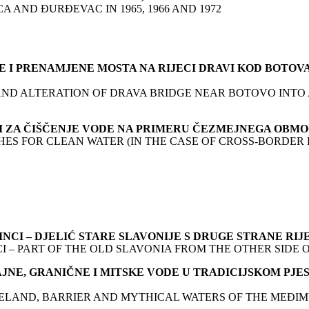
 AND ĐURĐEVAC IN 1965, 1966 AND 1972
 I PRENAMJENE MOSTA NA RIJECI DRAVI KOD BOTOV
N AND ALTERATION OF DRAVA BRIDGE NEAR BOTOVO INT
OPI ZA ČIŠČENJE VODE NA PRIMERU ČEZMEJNEGA OBM
ES FOR CLEAN WATER (IN THE CASE OF CROSS-BORDER
NCI – DJELIĆ STARE SLAVONIJE S DRUGE STRANE RI
I – PART OF THE OLD SLAVONIA FROM THE OTHER SIDE 
AJNE, GRANIČNE I MITSKE VODE U TRADICIJSKOM PJE
ELAND, BARRIER AND MYTHICAL WATERS OF THE MEĐIM