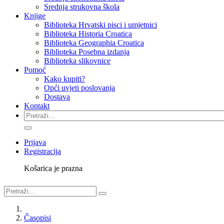
Srednja strukovna škola
Knjige
Biblioteka Hrvatski pisci i umjetnici
Biblioteka Historia Croatica
Biblioteka Geographia Croatica
Biblioteka Posebna izdanja
Biblioteka slikovnice
Pomoć
Kako kupiti?
Opći uvjeti poslovanja
Dostava
Kontakt
Prijava
Registracija
Košarica je prazna
Časopisi