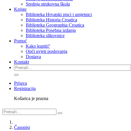
Srednja strukovna škola
Knjige
Biblioteka Hrvatski pisci i umjetnici
Biblioteka Historia Croatica
Biblioteka Geographia Croatica
Biblioteka Posebna izdanja
Biblioteka slikovnice
Pomoć
Kako kupiti?
Opći uvjeti poslovanja
Dostava
Kontakt
Prijava
Registracija
Košarica je prazna
Časopisi