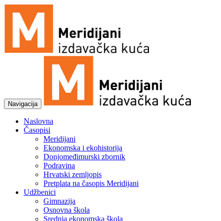
Navigacija
Naslovna
Časopisi
Meridijani
Ekonomska i ekohistorija
Donjomeđimurski zbornik
Podravina
Hrvatski zemljopis
Pretplata na časopis Meridijani
Udžbenici
Gimnazija
Osnovna škola
Srednja ekonomska škola