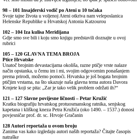
98 – 101 Insajderski vodič po Ateni u 10 točaka
Svoje tajne života u voljenoj Ateni otkriva nam veleposlanica
Helenske Republike u Hrvatskoj Antonia Katzourou
102 – 104 Iza kulisa Meridijana
Gdje smo sve bili i koju smo knjigu predstavili doznajte u ovoj
rubrici
105 – 120 GLAVNA TEMA BROJA
Ptice Hrvatske
Unatoč brojnim devastacijama okoliša, razne ptičje vrste nalaze
način opstanka, u čemu im i mi, svojim odgovornim ponašanjem
prema prirodi, možemo pomoći. Hrvatska je još bogata brojnim
ptičjim vrstama, na što ukazuje naša glavna tema autora Davora
Krnjete koji se pita: „Zar je tako velik problem održati ih?“
121 – 127 Slavne povijesne ličnosti – Petar Kružić
Kratku biografiju hrvatskog protuosmanskog ratnika, senjskog
kapetana i kliškog kneza Petra Kružića (oko 1490. – 1537.) donosi
povjesničar prof. dr. sc. Hrvoje Gračanin
128 Autori reportaža u ovom broju
Zanima vas kako izgledaju autori naših reportaža? Čitajte časopis
natraške