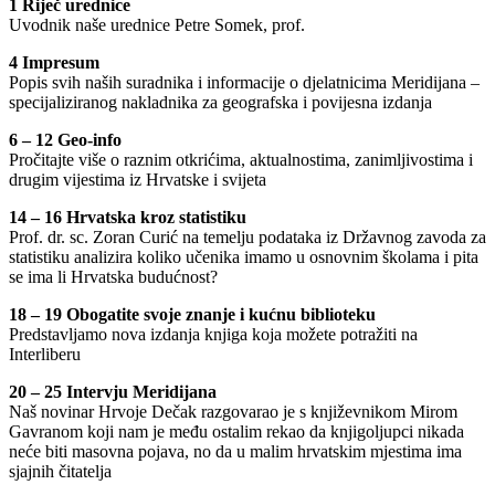
1 Riječ urednice
Uvodnik naše urednice Petre Somek, prof.
4 Impresum
Popis svih naših suradnika i informacije o djelatnicima Meridijana –
specijaliziranog nakladnika za geografska i povijesna izdanja
6 – 12 Geo-info
Pročitajte više o raznim otkrićima, aktualnostima, zanimljivostima i
drugim vijestima iz Hrvatske i svijeta
14 – 16 Hrvatska kroz statistiku
Prof. dr. sc. Zoran Curić na temelju podataka iz Državnog zavoda za
statistiku analizira koliko učenika imamo u osnovnim školama i pita
se ima li Hrvatska budućnost?
18 – 19 Obogatite svoje znanje i kućnu biblioteku
Predstavljamo nova izdanja knjiga koja možete potražiti na
Interliberu
20 – 25 Intervju Meridijana
Naš novinar Hrvoje Dečak razgovarao je s književnikom Mirom
Gavranom koji nam je među ostalim rekao da knjigoljupci nikada
neće biti masovna pojava, no da u malim hrvatskim mjestima ima
sjajnih čitatelja