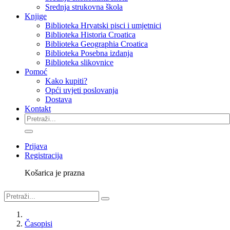
Srednja strukovna škola
Knjige
Biblioteka Hrvatski pisci i umjetnici
Biblioteka Historia Croatica
Biblioteka Geographia Croatica
Biblioteka Posebna izdanja
Biblioteka slikovnice
Pomoć
Kako kupiti?
Opći uvjeti poslovanja
Dostava
Kontakt
Prijava
Registracija
Košarica je prazna
Časopisi