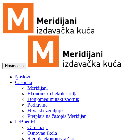
Navigacija
Naslovna
Časopisi
Meridijani
Ekonomska i ekohistorija
Donjomeđimurski zbornik
Podravina
Hrvatski zemljopis
Pretplata na časopis Meridijani
Udžbenici
Gimnazija
Osnovna škola
Srednja ekonomska škola