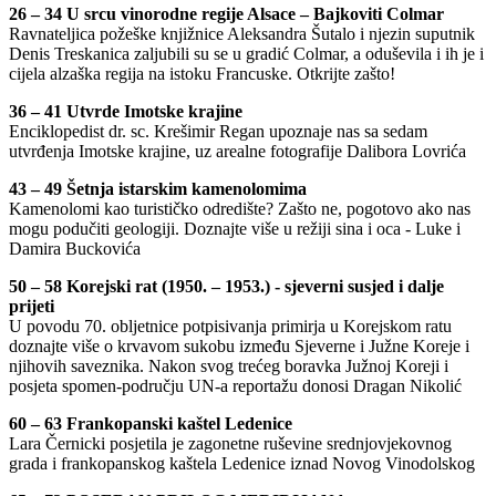
26 – 34 U srcu vinorodne regije Alsace – Bajkoviti Colmar
Ravnateljica požeške knjižnice Aleksandra Šutalo i njezin suputnik
Denis Treskanica zaljubili su se u gradić Colmar, a oduševila i ih je i
cijela alzaška regija na istoku Francuske. Otkrijte zašto!
36 – 41 Utvrde Imotske krajine
Enciklopedist dr. sc. Krešimir Regan upoznaje nas sa sedam
utvrđenja Imotske krajine, uz arealne fotografije Dalibora Lovrića
43 – 49 Šetnja istarskim kamenolomima
Kamenolomi kao turističko odredište? Zašto ne, pogotovo ako nas
mogu podučiti geologiji. Doznajte više u režiji sina i oca - Luke i
Damira Buckovića
50 – 58 Korejski rat (1950. – 1953.) - sjeverni susjed i dalje
prijeti
U povodu 70. obljetnice potpisivanja primirja u Korejskom ratu
doznajte više o krvavom sukobu između Sjeverne i Južne Koreje i
njihovih saveznika. Nakon svog trećeg boravka Južnoj Koreji i
posjeta spomen-području UN-a reportažu donosi Dragan Nikolić
60 – 63 Frankopanski kaštel Ledenice
Lara Černicki posjetila je zagonetne ruševine srednjovjekovnog
grada i frankopanskog kaštela Ledenice iznad Novog Vinodolskog