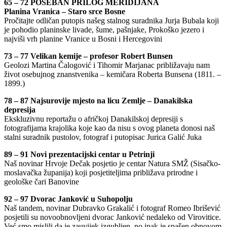
65 – 72 POSEBAN PRILOG MERIDIJANA
Planina Vranica – Staro srce Bosne
Pročitajte odličan putopis našeg stalnog suradnika Jurja Bubala koji
je pohodio planinske livade, šume, pašnjake, Prokoško jezero i
najviši vrh planine Vranice u Bosni i Hercegovini
73 – 77 Velikan kemije – profesor Robert Bunsen
Geolozi Martina Čalogović i Tihomir Marjanac približavaju nam
život osebujnog znanstvenika – kemičara Roberta Bunsena (1811. –
1899.)
78 – 87 Najsurovije mjesto na licu Zemlje – Danakilska
depresija
Ekskluzivnu reportažu o afričkoj Danakilskoj depresiji s
fotografijama krajolika koje kao da nisu s ovog planeta donosi naš
stalni suradnik pustolov, fotograf i putopisac Jurica Galić Juka
89 – 91 Novi prezentacijski centar u Petrinji
Naš novinar Hrvoje Dečak posjetio je centar Natura SMŽ (Sisačko-
moslavačka županija) koji posjetiteljima približava prirodne i
geološke čari Banovine
92 – 97 Dvorac Janković u Suhopolju
Naš tandem, novinar Dubravko Grakalić i fotograf Romeo Ibrišević
posjetili su novoobnovljeni dvorac Janković nedaleko od Virovitice.
Već smo mislili da je zauvijek izgubljen, no ipak je spašen obnovom