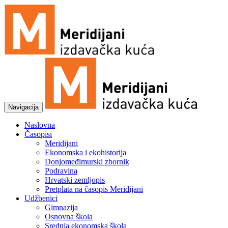
Navigacija
Naslovna
Časopisi
Meridijani
Ekonomska i ekohistorija
Donjomeđimurski zbornik
Podravina
Hrvatski zemljopis
Pretplata na časopis Meridijani
Udžbenici
Gimnazija
Osnovna škola
Srednja ekonomska škola