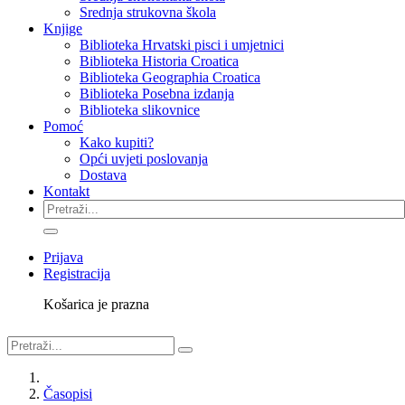
Srednja strukovna škola
Knjige
Biblioteka Hrvatski pisci i umjetnici
Biblioteka Historia Croatica
Biblioteka Geographia Croatica
Biblioteka Posebna izdanja
Biblioteka slikovnice
Pomoć
Kako kupiti?
Opći uvjeti poslovanja
Dostava
Kontakt
Prijava
Registracija
Košarica je prazna
Časopisi