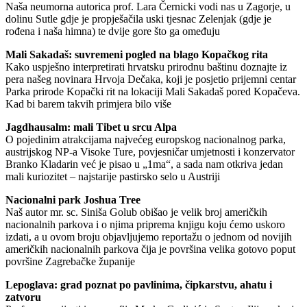
Naša neumorna autorica prof. Lara Černicki vodi nas u Zagorje, u
dolinu Sutle gdje je propješačila uski tjesnac Zelenjak (gdje je
rođena i naša himna) te dvije gore što ga omeđuju
Mali Sakadaš: suvremeni pogled na blago Kopačkog rita
Kako uspješno interpretirati hrvatsku prirodnu baštinu doznajte iz
pera našeg novinara Hrvoja Dečaka, koji je posjetio prijemni centar
Parka prirode Kopački rit na lokaciji Mali Sakadaš pored Kopačeva.
Kad bi barem takvih primjera bilo više
Jagdhausalm: mali Tibet u srcu Alpa
O pojedinim atrakcijama najvećeg europskog nacionalnog parka,
austrijskog NP-a Visoke Ture, povjesničar umjetnosti i konzervator
Branko Kladarin već je pisao u „1ma“, a sada nam otkriva jedan
mali kuriozitet – najstarije pastirsko selo u Austriji
Nacionalni park Joshua Tree
Naš autor mr. sc. Siniša Golub obišao je velik broj američkih
nacionalnih parkova i o njima priprema knjigu koju ćemo uskoro
izdati, a u ovom broju objavljujemo reportažu o jednom od novijih
američkih nacionalnih parkova čija je površina velika gotovo poput
površine Zagrebačke županije
Lepoglava: grad poznat po pavlinima, čipkarstvu, ahatu i
zatvoru