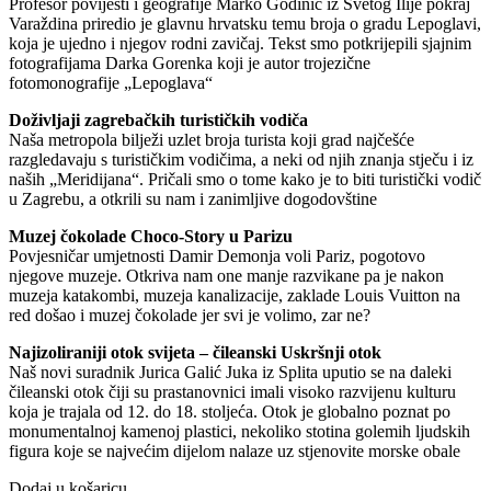
Profesor povijesti i geografije Marko Godinić iz Svetog Ilije pokraj
Varaždina priredio je glavnu hrvatsku temu broja o gradu Lepoglavi,
koja je ujedno i njegov rodni zavičaj. Tekst smo potkrijepili sjajnim
fotografijama Darka Gorenka koji je autor trojezične
fotomonografije „Lepoglava“
Doživljaji zagrebačkih turističkih vodiča
Naša metropola bilježi uzlet broja turista koji grad najčešće
razgledavaju s turističkim vodičima, a neki od njih znanja stječu i iz
naših „Meridijana“. Pričali smo o tome kako je to biti turistički vodič
u Zagrebu, a otkrili su nam i zanimljive dogodovštine
Muzej čokolade Choco-Story u Parizu
Povjesničar umjetnosti Damir Demonja voli Pariz, pogotovo
njegove muzeje. Otkriva nam one manje razvikane pa je nakon
muzeja katakombi, muzeja kanalizacije, zaklade Louis Vuitton na
red došao i muzej čokolade jer svi je volimo, zar ne?
Najizoliraniji otok svijeta – čileanski Uskršnji otok
Naš novi suradnik Jurica Galić Juka iz Splita uputio se na daleki
čileanski otok čiji su prastanovnici imali visoko razvijenu kulturu
koja je trajala od 12. do 18. stoljeća. Otok je globalno poznat po
monumentalnoj kamenoj plastici, nekoliko stotina golemih ljudskih
figura koje se najvećim dijelom nalaze uz stjenovite morske obale
Dodaj u košaricu